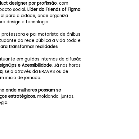
duct designer por profissão
, com
pacto social.
Líder do Friends of Figma
al para a cidade, onde organiza
re design e tecnologia.
e professora e pai motorista de ônibus
estudante da rede pública a vida toda e
para transformar realidades
.
tuante em guildas internas de difusão
signOps e Acessibilidade
. Já nas horas
ra
, seja através da BRAVAS ou de
m início de jornada.
ema onde mulheres possam se
ços estratégicos
, moldando, juntas,
gia.