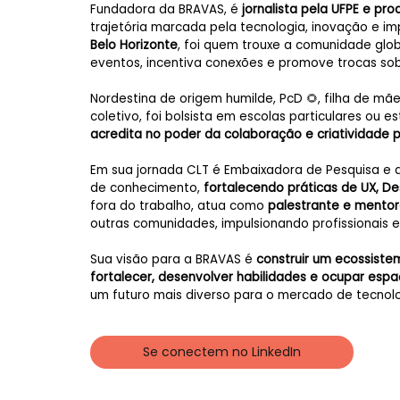
Fundadora da BRAVAS, é
jornalista pela UFPE e pro
trajetória marcada pela tecnologia, inovação e im
Belo Horizonte
, foi quem trouxe a comunidade glob
eventos, incentiva conexões e promove trocas sob
Nordestina de origem humilde, PcD 🌻, filha de mã
coletivo, foi bolsista em escolas particulares ou 
acredita no poder da colaboração e criatividade 
Em sua jornada CLT é Embaixadora de Pesquisa e a
de conhecimento,
fortalecendo práticas de UX, De
fora do trabalho, atua como
palestrante e mento
outras comunidades, impulsionando profissionais e
Sua visão para a BRAVAS é
construir um ecossist
fortalecer, desenvolver habilidades e ocupar espa
um futuro mais diverso para o mercado de tecnolo
Se conectem no LinkedIn