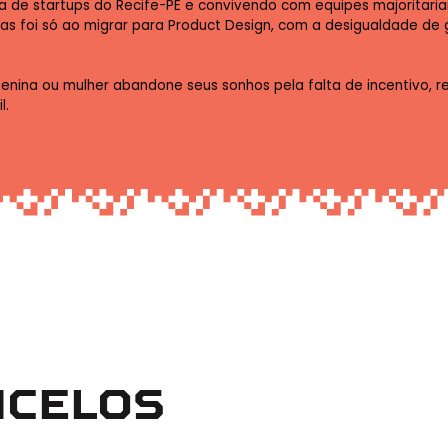
tema de startups do Recife-PE e convivendo com equipes majorita
Mas foi só ao migrar para Product Design, com a desigualdade d
nina ou mulher abandone seus sonhos pela falta de incentivo, re
l.
NCELOS