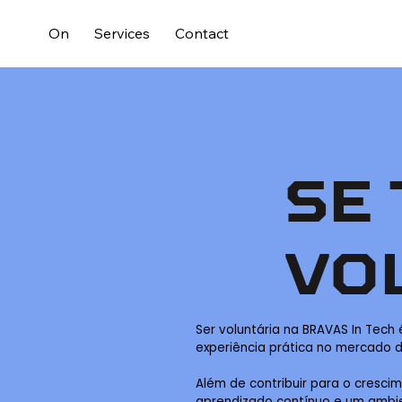
On
Services
Contact
SE
VO
Ser voluntária na BRAVAS In Tech
experiência prática no mercado d
Além de contribuir para o cresc
aprendizado contínuo e um ambie